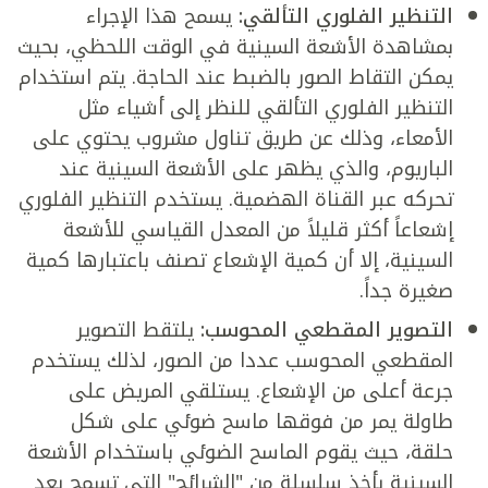
التنظير
الفلوري التألقي:
يسمح هذا الإجراء
بمشاهدة الأشعة السينية في الوقت اللحظي، بحيث
يمكن التقاط الصور بالضبط عند الحاجة. يتم استخدام
التنظير الفلوري التألقي للنظر إلى أشياء مثل
الأمعاء، وذلك عن طريق تناول مشروب يحتوي على
الباريوم، والذي يظهر على الأشعة السينية عند
تحركه عبر القناة الهضمية. يستخدم التنظير الفلوري
إشعاعاً أكثر قليلاً من المعدل القياسي للأشعة
السينية، إلا أن كمية الإشعاع تصنف باعتبارها كمية
صغيرة جداً.
ا
لتصوير المقطعي المحوسب:
يلتقط التصوير
المقطعي المحوسب عددا من الصور، لذلك يستخدم
جرعة أعلى من الإشعاع. يستلقي المريض على
طاولة يمر من فوقها ماسح ضوئي على شكل
حلقة، حيث يقوم الماسح الضوئي باستخدام الأشعة
السينية بأخذ سلسلة من "الشرائح" التي تسمح بعد