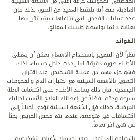
المقطعي المحوسب جرعة أعلى من الأشعة السينية
العادية، حيث أنه يلتقط العديد من الصور، لذلك فإن
عدد عمليات الفحص التي تتلقاها سيتم تقييمها
بعناية دائما بواسطة طبيبك المعالج.
الفوائد
نظراً لأن التصوير باستخدام الإشعاع يمكن أن يعطي
الأطباء صورة دقيقة لما يحدث داخل جسمك، لذلك
فهو جزء مهم من عملية التشخيص. عند اقتران
التصوير بالأشعة السينية مع اختبارات الدم والفحوصات
الجسدية، فإن ذلك يساعد الأطباء على اكتشاف العلة
بسرعة ودقة، فضلاً عن إعطائك العلاج الأنسب لحالتك
المرضية. كذلك فإن الأشعة السينية تؤدي أحياناً إلى
اكتشافات غير متوقعة، عندما يتم فحص المريض بحثاً
عن شئ آخر تماماً.
بالإضافة إلى توفير صور لجسمك لأغراض تشخيصية،