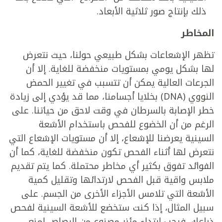
ذلك بإنتاج صور ثلاثية الأبعاد.
المخاطر
تظهر الإشعاعات بشكل طبيعي حولنا، حيث نتعرض
لها بشكل يومي بمستويات منخفضة للغاية. إلا أن
الجرعات العالية يمكن أن تتسبب في تغيير الحمض
النووي (DNA) بخلايا أجسامنا، مما قد يؤدي إلى زيادة
خطر الإصابة بالسرطان في وقت لاحق من حياتنا. على
الرغم من أن الخضوع للفحص باستخدام الأشعة
السينية يعرضنا للإشعاع، إلا أن مستويات الإشعاع التي
نتعرض لها أثناء الفحص تكون منخفضة للغاية، كما أن
الفوائد تفوق بكثير أي مخاطر محتملة. كما يتم تقديم
ملابس واقية قبل الفحص لارتدائها وتقليل كمية
الأشعة التي تلامس الأجزاء الأخرى من الجسم. على
سبيل المثال، إذا كنت ستخضع للأشعة السينية لفحص
ذراعك، فيجب ارتداء مئزر مصنوع من الرصاص لمنع