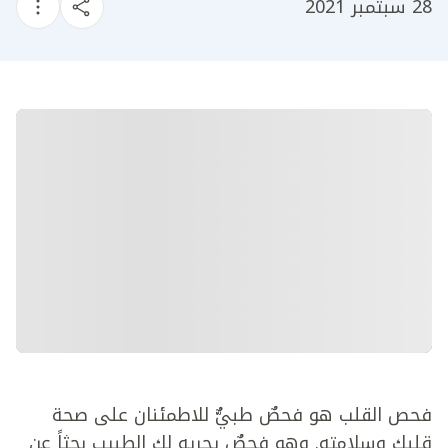
28 سبتمبر 2021
فحص القلب هو فحصٌ طبيٌّ للاطمئنان على صحة
قلبك وسلامته. وهو فحصٌ يجريه لك الطبيب بحثاً عن