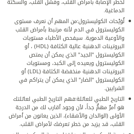
لخطر الإصابة بأمراض القلب، وفشل القلب، والسكتة
الدماغية.
لُوَيْحات الكوليسترول:من المهم أن نعرف مستوى
الكوليسترول في الدم لأنه مرتبط بأمراض القلب
والأوعية الدموية. سيفحص الأطباء مستويات
البروتينات الدهنية عالية الكثافة (HDL) ، أو
الكوليسترول "الجيد" الذي يمكن أن يمتص
الكوليسترول ويعيده إلى الكبد، ومستويات
البروتينات الدهنية منخفضة الكثافة (LDL) أو
الكوليسترول "الضار" الذي يمكن أن يتراكم في
الشرايين.
التاريخ الطبي للعائلة:فهم التاريخ الطبي لعائلتك
هو أمرٌ مهمٌّ جداً، لأن وجود أقارب لك من الدرجة
الأولى (الوالدان والأشقاء)، الذين يعانون من أمراض
القلب، قد يزيد من خطر تعرضك لأمراض القلب.