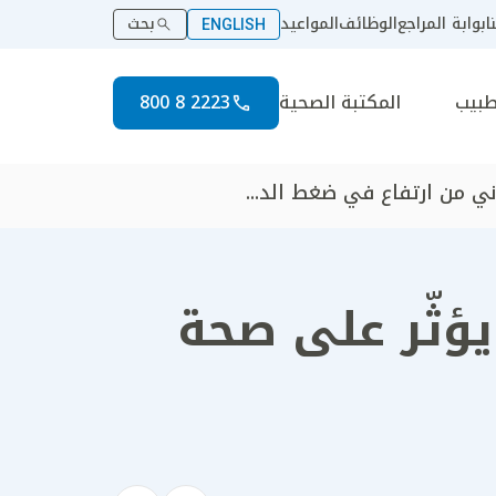
ا
بوابة المراجع
الوظائف
المواعيد
بحث
ENGLISH
طبيب
المكتبة الصحية
2223 8 800
ني من ارتفاع في ضغط الد...
يؤثّر على صحة