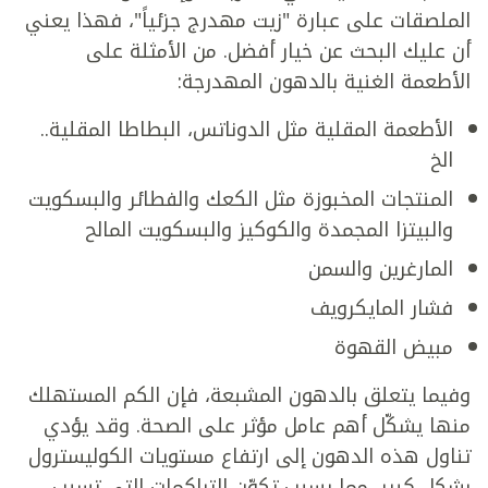
الملصقات على عبارة "زيت مهدرج جزئياً"، فهذا يعني
أن عليك البحث عن خيار أفضل. من الأمثلة على
الأطعمة الغنية بالدهون المهدرجة:
الأطعمة المقلية مثل الدوناتس، البطاطا المقلية..
الخ
المنتجات المخبوزة مثل الكعك والفطائر والبسكويت
والبيتزا المجمدة والكوكيز والبسكويت المالح
المارغرين والسمن
فشار المايكرويف
مبيض القهوة
وفيما يتعلق بالدهون المشبعة، فإن الكم المستهلك
منها يشكّل أهم عامل مؤثر على الصحة. وقد يؤدي
تناول هذه الدهون إلى ارتفاع مستويات الكوليسترول
بشكل كبير، مما يسبب تكوّن التراكمات التي تسبب