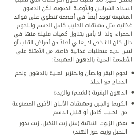
انسداد الشرايين والأوعية الدموية. لكن الدهون
المشبعة توجد أيضاً في أطعمة تنطوي على فوائد
غذائية مثل مشتقات الحليب كامل الدسم واللحوم
الحمراء، ولذا لا بأس بتناول كميات قليلة منها في
حال كان الشخص لا يعاني أصلاً من أمراض القلب أو
ليس لديه متطلبات غذائية خاصة. من الأمثلة على
الأطعمة الغنية بالدهون المشبعة:
لحوم البقر والضأن والخنزير الغنية بالدهون ولحم
الدجاج مع الجلد
الدهون البقرية (الشحم) والزبدة
الكريما والجبن ومشتقات الألبان الأخرى المصنوعة
من الحليب كامل أو قليل الدسم
بعض الزيوت النباتية (مثل زيت النخيل، زيت بذور
النخيل وزيت جوز الهند)