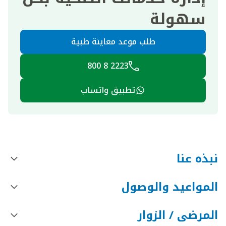
سهولة
طلب موعد معاينة طبية
2223 8 800
تطبيق واتساب
نبذه عنا
المواعيد والوصول
المرضى / الزوار