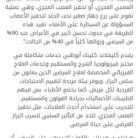
العصبي العجزي، أو تحفيز العصب العجزي، وهي عملية
تقوم على زرع جهاز صغير تحت الجلد لتحفيز الأعصاب
المسؤولة عن السيطرة على الأمعاء. تفيد هذه
الطريقة في حدوث تحسن كبير في الأعراض عند 90%
من المرضى وزوالها كلياً في 40% من الحالات".
يقدم كليفلاند كلينك أبوظبي خدمات متكاملة في
مختبر فيزيولوجيا الشرج والمستقيم وخدمات العلاج
الفيزيائي المخصصة لعلاج المرضى الذين يعانون من
سلس البراز، ويوفر بيئة مريحة لتقييم الاحتياجات
الفردية لكل مريض. كما يخضع الأطباء، بمن فيهم
الطبيبات الأخصائيات بجراحة القولون والمستقيم،
للتدريب على استخدام أحدث العلاجات، مثل تحفيز
العصب العجزي، للحد من التأثير السلبي لتسرب البراز
العرضي على حياة المرضى.
ويختتم د. صيداني بالقول: "لا ينبغي على المرضى أن