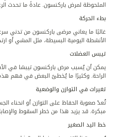
الملحوظة لمرض باركنسون. عادةً ما تحدث الرع
بطء الحركة
غالبًا ما يعاني مرضى باركنسون من تدني سرعة
الأنشطة اليومية البسيطة، مثل المشي أو ارتد
تيبس العضلات
يمكن أن يُسبب مرض باركنسون تيبسًا في الأط
الراحة. وكثيرًا ما يُخطئ البعض في فهم هذ
تغيرات في التوازن والوضعية
تُعدّ صعوبة الحفاظ على التوازن أو انحناء 
مبكرة. قد يزيد هذا من خطر السقوط والإصابا
خط اليد الصغير