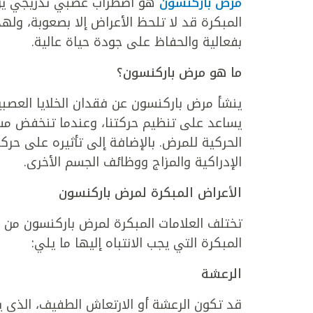
مرض باركنسون
هو اضطراب عصبي تدريجي يؤثر 
المبكرة قد لا تلحظ الأعراض إلا بصعوبة، ولهذ
بفعالية والحفاظ على جودة حياة عالية.
ما هو مرض باركنسون؟
ينشأ مرض باركنسون عن فقدان الخلايا العصبي
يساعد على تنظيم حركتنا، وعندما تنخفض مست
الحركية للمرض. بالإضافة إلى تأثيره على حرك
الإدراكية والمزاج ووظائف الجسم الأخرى.
الأعراض المبكرة لمرض باركنسون
تختلف العلامات المبكرة لمرض باركنسون من ش
المبكرة التي يجب الانتباه إليها ما يلي:
الرعشة
قد تكون الرعشة أو الارتعاش الطفيف، الذي يبد