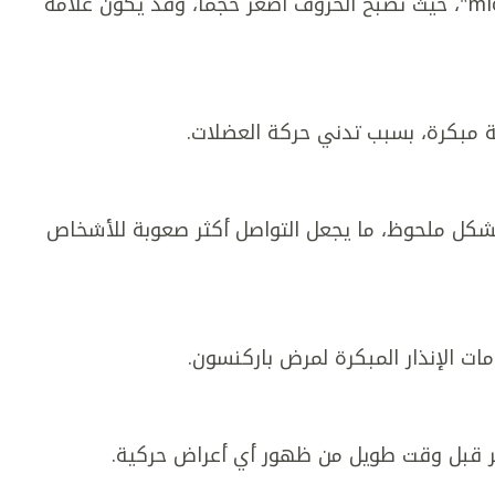
يُسمى هذا التغيير في خط اليد "micrographia"، حيث تصبح الحروف أصغر حجمًا، وقد يكون علامة
ة مبكرة، بسبب تدني حركة العضلات.
بًا بشكل ملحوظ، ما يجعل التواصل أكثر صعوبة للأشخاص
ت الإنذار المبكرة لمرض باركنسون.
 قبل وقت طويل من ظهور أي أعراض حركية.