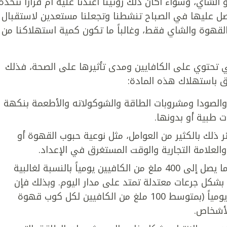
الشاي، وسواء أكان ذلك روتيناً اعتدنا عليه أم قراراً نتخذه
صل عليها في الصباح تنشطنا وتجعلنا مستعدين لاستقبال
القهوة والشاي فقط، وغالباً ما تكون كمية استهلاكنا من
ي تحتوي على الكافايين ومدى تأثيرها على الصحة، فذلك
لق باستهلاك هذه المادة:
والصودا ومشروبات الطاقة والشوكولاته والأطعمة بنكهة
ت طبية أو بدونها.
ثر ذلك بالكثير من العوامل، مثل نوعية حبوب القهوة أو
والعلامة التجارية والوقت المستغرق في الإعداد.
يرى خبراء الصحة أنه لا ضير في استهلاك ما يصل إلى 400 ملغ من الكافيين يومياً بالنسبة لغالبية
بشكل جرعات معتدلة تمتد على مدار اليوم. وبذلك فإن
شرب ما يتراوح بين 2-4 أكواب من القهوة يومياً (بمتوسط 100 ملغ من الكافيين لكل كوب قهوة
لأشخاص.