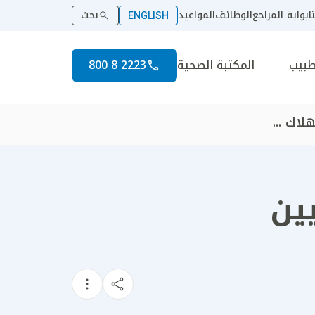
ا
بوابة المراجع
الوظائف
المواعيد
بحث
ENGLISH
طبيب
المكتبة الصحية
2223 8 800
اك ...
ين