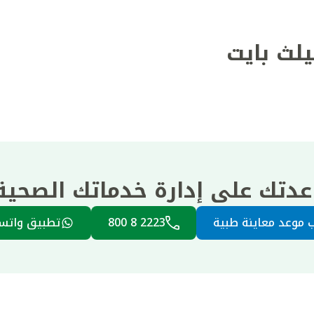
يلث بايت
عدتك على إدارة خدماتك الصحي
 موعد معاينة طبية
2223 8 800
تطبيق واتس