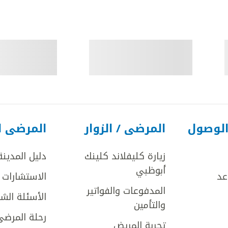
الوصول
المرضى / الزوار
المرضى ا
زيارة كليفلاند كلينك
دليل المدينة
أبوظبي
عد
الاستشارات ا
المدفوعات والفواتير
الأسئلة الش
والتأمين
رحلة المرضى
تجربة المريض