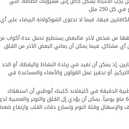
ن يجب الانتباه بشكل خاص إلى مشروبات الطاقة، التي
لكافايين فيها، فيما لا تحتوى الشوكولاته البيضاء على أي
اهها من شخص لآخر. فالبعض يستطيع تحمل عدة أكواب من
 أي مشاكل، فيما يمكن أن يعاني البعض الآخر من القلق
ين، إذ يمكن أن تفيد في زيادة النشاط واليقظة، أو الحد
التركيز، أو تحفيز عمل القولون والأمعاء والمساعدة في
بية الدقيقة في كليفلاند كلينك أبوظبي أن استهلاك
كميات كبيرة من الكافايين، أي أكثر من 600 ملغ يومياً، يمكن أن يؤدي إل القلق والتوتر والعصبية لد
ف والإسهال وقلة النوم وتسارع دقات القلب وارتفاع ضغط