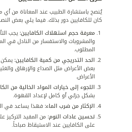
يُنصح باستشارة الطبيب عند المعاناة من أي من
كان للكافايين دور بذلك. فيما يلي بعض النصا
معرفة حجم استهلاك الكافايين:
يجب التأ
والمشروبات والاستفسار من النادل في ال
المطلوب.
الحد التدريجي من كمية الكافايين:
يمكن أ
بعض الأعراض مثل الصداع والإرهاق والغثيا
الأعراض.
اللجوء إلى خيارات المواد الخالية من الكا
بشكل جزئي أو كامل لإعداد القهوة.
الإكثار من شرب الماء:
فهذا يساعد في الح
تحسين عادات النوم:
من المفيد التركيز عل
على الكافايين عند الاستيقاظ صباحاً.