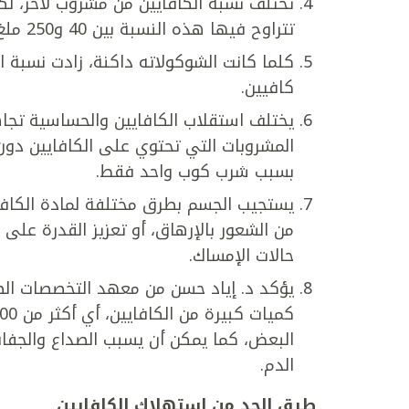
تختلف نسبة الكافايين من مشروب لآخر، لك
تتراوح فيها هذه النسبة بين 40 و250 ملغ في كل 230 ملل.
كلما كانت الشوكولاته داكنة، زادت نسبة ا
كافيين.
يختلف استقلاب الكافايين والحساسية تج
المشروبات التي تحتوي على الكافايين دون
بسبب شرب كوب واحد فقط.
يستجيب الجسم بطرق مختلفة لمادة الكافاي
من الشعور بالإرهاق، أو تعزيز القدرة على 
حالات الإمساك.
يؤكد د. إياد حسن من معهد التخصصات الط
البعض، كما يمكن أن يسبب الصداع والجفا
الدم.
طرق الحد من استهلاك الكافايين