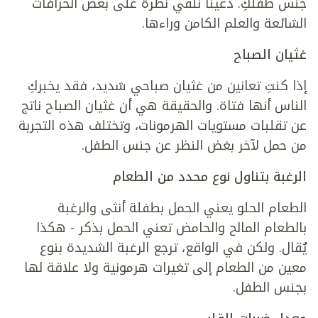
جنس طفلكِ. دعينا نلقي نظرة على بعض الخرافات
الشائعة والعلم الكامن وراءها.
غثيان الصباح
إذا كنتِ تعانين من غثيان صباحي شديد، فقد يخبركِ
الناس أنها فتاة. والحقيقة هي أن غثيان الصباح ناتج
عن تقلبات مستويات الهرمونات، وتختلف هذه التجربة
من حمل لآخر بغض النظر عن جنس الطفل.
الرغبة بتناول نوع محدد من الطعام
الطعام الحلو يعني الحمل بطفلة أنثى والرغبة
بالطعام المالح والحامض تعني الحمل بذكر - هكذا
يُقال. ولكن في الواقع، ترجع الرغبة الشديدة بنوع
معين من الطعام إلى تغيرات هرمونية ولا علاقة لها
بجنس الطفل.