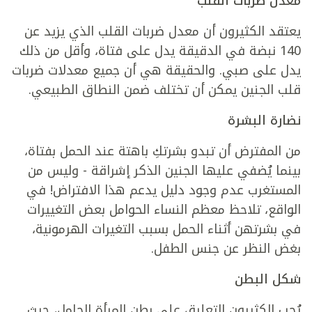
معدل ضربات القلب
يعتقد الكثيرون أن معدل ضربات القلب الذي يزيد عن
140 نبضة في الدقيقة يدل على فتاة، وأقل من ذلك
يدل على صبي. والحقيقة هي أن جميع معدلات ضربات
قلب الجنين يمكن أن تختلف ضمن النطاق الطبيعي.
نضارة البشرة
من المفترض أن تبدو بشرتكِ باهتة عند الحمل بفتاة،
بينما يُضفي عليها الجنين الذكر إشراقة - وليس من
المستغرب عدم وجود دليل يدعم هذا الافتراض! في
الواقع، تلاحظ معظم النساء الحوامل بعض التغييرات
في بشرتهن أثناء الحمل بسبب التغيرات الهرمونية،
بغض النظر عن جنس الطفل.
شكل البطن
يُحب الكثيرون التعليق على بطن المرأة الحامل، حيث