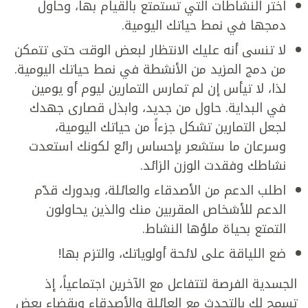
اختر النشاطات التي تستمتع بالقيام بها، وحاول
دمجها في نمط حياتك اليومية.
لا تنسى أنه عليك الانتظار لبعض الوقت حتى تتمكن
من دمج المزيد من الأنشطة في نمط حياتك اليومية.
لذا، لا تيأس إن لم تمارس التمارين ليوم أو يومين
في البداية. حاول من جديد، وابذل قصارى جهدك
لجعل التمارين تشكل جزءاً من حياتك اليومية،
وسرعان ما ستشعر بإحساس رائع لكونك استعدت
نشاطك وفقدت الوزن الزائد.
اطلب الدعم من الأصدقاء والعائلة، وبدورك قدّم
الدعم للأشخاص المقربين منك والذين يحاولون
التمتع بحياة ملؤها النشاط.
ضع اللياقة على لائحة أولوياتك، والتزم بها!
الجسدية الفرصة لتتفاعل مع الآخرين اجتماعياً، إذ
تسمح لك بالتحدث مع العائلة والأصدقاء وبقضاء بعض