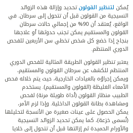
يُمكن
لتنظير القولون
تحديد وإزالة هذه الزوائد
النسيجية من القولون قبل أن تتحول إلى سرطان. في
الواقع، يُعتقد أن 90% من إجمالي حالات سرطان
القولون والمستقيم يمكن تجنب حدوثها أو علاجها
بنجاح إذا خضع كل شخص تخطي سن الأربعين للفحص
الدوري المنتظم.
يعتبر تنظير القولون الطريقة المثالية للفحص الدوري
المنتظم للكشف عن سرطان القولون والمستقيم،
ويمكن إجراؤه بالعيادات الخارجية، حيث يتم خلاله فحص
الأمعاء الغليظة (القولون والمستقيم). يستخدم
الطبيب منظار القولون (أداة طويلة مرنة) لفحص
ومشاهدة بطانة القولون الداخلية. وإذا لزم الأمر،
يمكن الحصول على عينات صغيرة من الأنسجة لتحليلها
(تُسمى خزعة)، كما يمكن تحديد الزوائد النسيجية
والأورام الحميدة ثم إزالتها قبل أن تتحول إلى خلايا