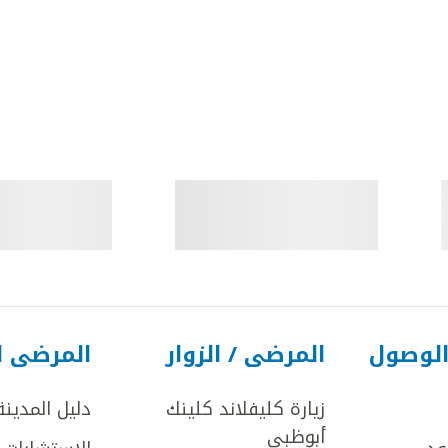
الوصول
المرضى / الزوار
المرضى ا
زيارة كليفلاند كلينك
دليل المدينة
أبوظبي