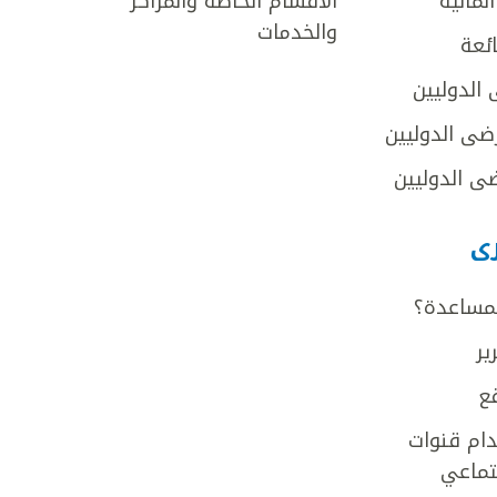
لمالية
الأقسام الخاصة والمراكز
والخدمات
ائعة
 الدوليين
ضى الدوليين
ى الدوليين
رى
لمساعدة؟
ير
ع
ام قنوات
جتماعي