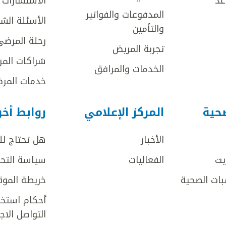
عد
الاستشارات ا
المدفوعات والفواتير
الأسئلة الش
والتأمين
رحلة المرضى
تجربة المريض
شراكات المر
الخدمات والمرافق
خدمات المرض
صحية
المركز الإعلامي
روابط أخ
الأخبار
هل تحتاج ل
يت
الفعاليات
سياسة التحر
بات الصحية
خريطة الموق
أحكام استخد
التواصل الا