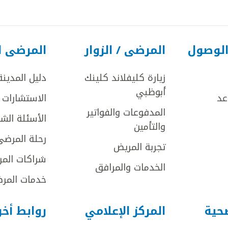
الوصول
المرضى / الزوار
المرضى ا
زيارة كليفلاند كلينك
دليل المدينة
أبوظبي
عد
الاستشارات ا
المدفوعات والفواتير
الأسئلة الش
والتأمين
رحلة المرضى
تجربة المريض
شراكات المر
الخدمات والمرافق
خدمات المرض
صحية
المركز الإعلامي
روابط أخ