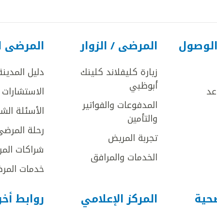
الوصول
المرضى / الزوار
المرضى ا
زيارة كليفلاند كلينك
دليل المدينة
أبوظبي
عد
الاستشارات ا
المدفوعات والفواتير
الأسئلة الش
والتأمين
رحلة المرضى
تجربة المريض
شراكات المر
الخدمات والمرافق
خدمات المرض
صحية
المركز الإعلامي
روابط أخ