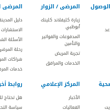
الوصول
المرضى / الزوار
المرضى ا
زيارة كليفلاند كلينك
دليل المدينة
أبوظبي
عد
الاستشارات ا
المدفوعات والفواتير
الأسئلة الش
والتأمين
رحلة المرضى
تجربة المريض
شراكات المر
الخدمات والمرافق
خدمات المرض
صحية
المركز الإعلامي
روابط أخ
الأخبار
هل تحتاج ل
يت
الفعاليات
سياسة التحر