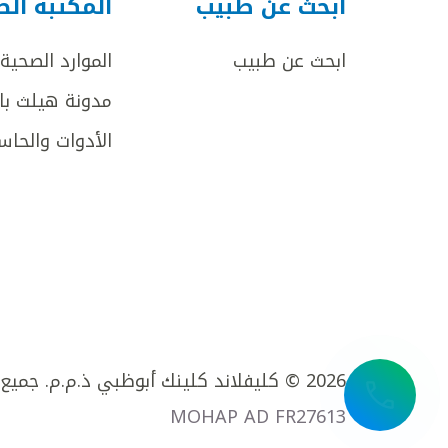
ابحث عن طبيب
المكتبة ال
ابحث عن طبيب
الموارد الصحية
مدونة هيلث با
الأدوات والحاس
2026 © كليفلاند كلينك أبوظبي ذ.م.م. جميع الحقوق محفوظة.
MOHAP AD FR27613