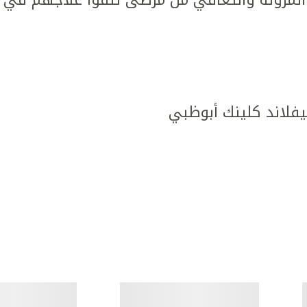
يفلاند كلينك أبوظبي