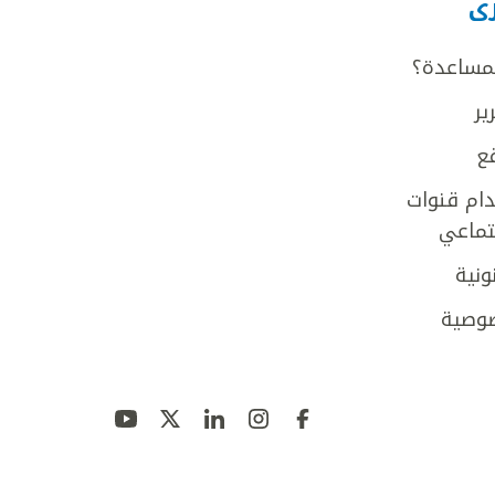
رى
لمساعدة؟
ير
ع
ام قنوات
جتماعي
ونية
وصية