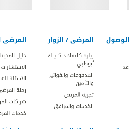
الوصول
المرضى / الزوار
المرضى ا
زيارة كليفلاند كلينك
دليل المدينة
أبوظبي
عد
الاستشارات ا
المدفوعات والفواتير
الأسئلة الش
والتأمين
رحلة المرضى
تجربة المريض
شراكات المر
الخدمات والمرافق
خدمات المرض