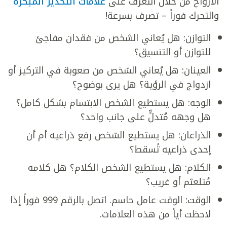
الأرواح من خلال التعرّف على
علامات التحذير المبكرة
والتحرك فوراً – تصرف بسرعة!
التوازن: هل يُعاني الشخص من فقدان مفاجئ
للتوازن أو التنسيق؟
العينان: هل يُعاني الشخص من صعوبة في التركيز أو
ازدواج في الرؤية؟ هل يرى بوضوح؟
الوجه: هل يستطيع الشخص الابتسام بشكل كامل؟
هل وجهه مُتدلٍّ على جانب واحد؟
الذراعان: هل يستطيع الشخص رفع ذراعيه أم أن
إحدى ذراعيه تًسقط؟
الكلام: هل يستطيع الشخص الكلام؟ هل كلامه
مُتلعثم أو غريب؟
الوقت: الوقت عامل حاسم. اتصل بالرقم 999 فوراً إذا
لاحظت أياً من هذه العلامات.