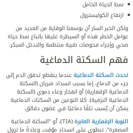
نمط الحياة الخامل
ارتفاع الكوليسترول
ولكن الخبر السار أن بوسعنا الوقاية من العديد من
عوامل الخطر هذه أو السيطرة عليها باتباع نمط حياة
صحي وإجراء فحوصات طبية منتظمة والتدخل المبكر.
فهم السكتة الدماغية
تحدث السكتة الدماغية
عندما ينقطع تدفق الدم إلى
جزء من الدماغ، إما بسبب انسداد شريان (السكتة
الدماغية الإقفارية) أو انفجار وعاء دموي (السكتة
الدماغية النزفية). كلا النوعين من السكتات الدماغية
يمكن أن يُسبب تلفًا دماغيًا في غضون دقائق.
النوبة الإقفارية العابرة
(TIA)، أو "السكتة الدماغية
المصغرة"، تنطوي على انسداد مؤقت، وعادةً ما تزول