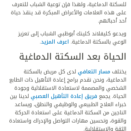
للسكتة الدماغية، ولهذا فإن توعية الشباب للتعرف
على هذه العلامات والأعراض المبكرة قد ينقذ حياة
أحد أحبائهم.
ويدعو كليفلاند كلينك أبوظبي الشباب إلى تعزيز
الوعي بالسكتة الدماغية.
اعرف المزيد
.
الحياة بعد السكتة الدماغية
يختلف
مسار التعافي
لدى كل مريض بالسكتة
الدماغية، ونحن نقدم برامج إعادة التأهيل ذات الطابع
الشخصي والمصممة لاستعادة الاستقلالية وجودة
الحياة. يجمع
فريق إعادة التأهيل العصبي
لدينا بين
خبراء العلاج الطبيعي والوظيفي والنطق، ويساعد
الناجين من السكتة الدماغية على استعادة الحركة
والقوة، وتحسين مهارات التواصل والإدراك واستعادة
الثقة والاستقلالية.