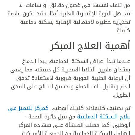
من تلقاء نفسها في غضون دقائق أو ساعات. لا
تتجاهل النوبة الإقفارية العابرة أبدًا، فقد تكون علامة
تحذيرية خطيرة لاحتمالية الإصابة بسكتة دماغية
كاملة.
أهمية العلاج المبكر
عندما تبدأ أعراض السكتة الدماغية، يبدأ الدماغ
بفقدان ملايين الخلايا العصبية كل دقيقة، مما يعني
أن الرعاية الطبية الفورية ضرورية لاستعادة تدفق
الدم وتقليل تلف الدماغ وتحسين النتائج على المدى
الطويل.
تم تصنيف كليفلاند كلينك أبوظبي
كمركز للتميز في
علاج السكتة الدماغية
من قبل دائرة الصحة -
أبوظبي. كما حصلت المنشأة على شهادة المركز
الشامل للسكتة الدماغية من الجمعية الأمريكية