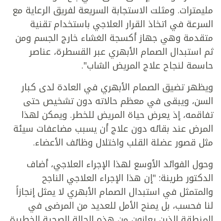
مليمترات. ومثلت الاستجابة السريعة لفريق الرعاية مع
السرعة في اتخاذ القرار العلاجي باستخدام تقنية
متقدمة وهي جهاز أكسجة الغشاء خارج الجسم ومن
ثم استبدال الصمام الأبهري عبر القسطرة، عناصر
حاسمة لنجاح علاج المريض الشاب".
ويظهر تضيق الصمام الأبهري في العادة لدى كبار
السن، ويبقى في معظم حالاته دون تشخيص حتى
تفاقمه، إذ يعرض حياة المريض للخطر. ويمكن لهذا
المرض عند بقائه دون علاج أن يسبب مضاعفات سيئة
مثل قصور عضلة القلب واختلال وظائف الأعضاء.
وحول الفوائد الأوسع لهذا الإجراء العلاجي، أضاف
الدكتور طرينة: "إن هذا الإجراء العلاجي الناجح
والمتمثل في استبدال الصمام الأبهري لا يمثل إنجازاً
لنا فحسب، بل يمنح الأمل للعديد من المرضى في
المنطقة الذين يعانون من هذه الحالة الصحية الخطيرة.