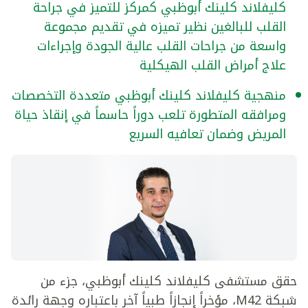
كليفلاند كلينك أبوظبي كمركز للتميز في جراحة
القلب للبالغين نظير تميزه في تقديم مجموعة
واسعة من جراحات القلب عالية الجودة وإجراءات
علاج أمراض القلب الهيكلية
منهجية كليفلاند كلينك أبوظبي متعددة التخصصات
ومرافقه المتطورة تلعب دوراً حاسماً في إنقاذ حياة
المريض وضمان تعافيه السريع
حقق مستشفى كليفلاند كلينك أبوظبي، جزء من
شبكة M42، مؤخراً إنجازاً طبياً آخر باعتباره وجهة رائدة