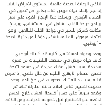
لتلقي الرعاية الصحية عالمية المستوى لأمراض القلب،
إذ نجح بإنقاذ حياة مريض شاب يعاني من تضيق في
الصمام الأبهري. ويسلط هذا الإنجاز الضوء على تميز
برنامج جراحة القلب الشامل في المستشفى، ويرسخ
مكانته كمركز للتميز في جراحة القلب للبالغين، وهو
اعتماد مرموق ناله المستشفى مؤخراً من دائرة الصحة
– أبوظبي.
وبعد وصوله لمستشفى كليفلاند كلينك أبوظبي،
كانت حياة مريض في منتصف الثلاثينيات من عمره
مهددة بسبب فشل أعضاء عديدة في جسمه نتيجة
تضيق الصمام الأبهري الناجم عن خلل خلقي، إذ تعرض
قلبه بسبب حالته تلك لصعوبات في ضخ الدم. وبعد
خضوعه لتقييم شامل لعلاج حالته الطارئة تلك، تم
وضعه سريعاً على جهاز أكسجة الغشاء خارج الجسم
لدفعه نحو الاستقرار قبل خضوعه للجراحة. ومن اللافت