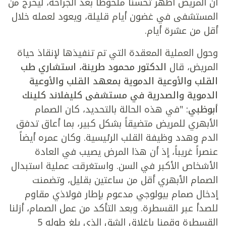
أن المريض أظهر تحسناً ملحوظاً بعد الجراحة، ليخرج من
المستشفى في غضون أيام قليلة، ويعود لعمله خلال
أقل من عشرة أيام.
وحول العملية المعقدة التي تم تنفيذها لإنقاذ حياة
المريض، قال
الدكتور محمود طرينة، استشاري طب
القلب والأوعية الدموية بمعهد القلب والأوعية
الدموية والصدرية في مستشفى كليفلاند كلينك
أبوظبي
: "في هذه الحالة بالتحديد، كان الصمام
الأبهري للمريض متضيقاً بشكل كبير، بما أعاق تدفق
الدم وهدد وظيفة القلب الرئيسية. وكان عمره أيضاً
عنصراً غريباً، إذ أن هذا المرض يصيب في العادة
الأشخاص الأكبر في السن. واستغرقت عملية استبدال
الصمام الأبهري أقل من ساعتين بقليل، وتضمنت
إدخال صمام بيولوجي مدعوم بإطار فولاذي مقاوم
للصدأ عبر القسطرة. وبعد التأكد من عمل الصمام، أزلنا
القسطرة وقمنا بإغلاق الشق الذي بلغ طوله 5