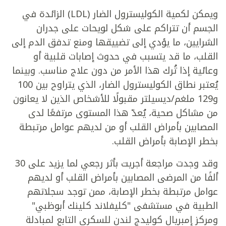
ويمكن لكمية الكوليسترول الضار (LDL) الزائدة في
الجسم أن تتراكم على شكل لويحات على جدران
الشرايين، ما يؤدي إلى تضييقها ومنع تدفق الدم إلى
القلب، ما قد يتسبب في حدوث إصابات قلبية أو
وعائية إذا تُرك هذا الأمر من دون علاج مناسب. وبينما
يُعتبر نطاق الكوليسترول الضار، الذي يتراوح بين 100
و129 ملغم/ديسيلتر مقبولًا للأشخاص الذين لا يعانون
من مشاكل صحية، يُعدّ هذا المستوى مرتفعًا لدى
المصابين بأمراض القلب أو من لديهم عوامل مرتبطة
بخطر الإصابة بأمراض القلب.
وقد وجدت مراجعة أجريت بأثر رجعي لما يزيد على 30
ألفًا من المرضى المصابين بأمراض القلب أو لديهم
عوامل مرتبطة بخطر الإصابة، ممن توجد سجلاتهم
الطبية في مستشفى "كليفلاند كلينك أبوظبي"
ومركز إمبريال كوليدج لندن للسكري التابع لمبادلة