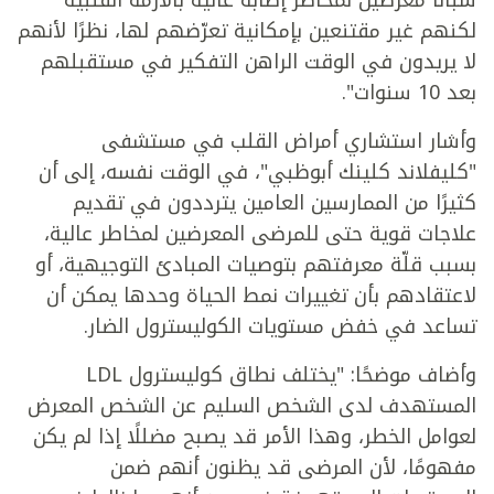
شبانًا معرضين لمخاطر إصابة عالية بالأزمة القلبية
لكنهم غير مقتنعين بإمكانية تعرّضهم لها، نظرًا لأنهم
لا يريدون في الوقت الراهن التفكير في مستقبلهم
بعد 10 سنوات".
وأشار استشاري أمراض القلب في مستشفى
"كليفلاند كلينك أبوظبي"، في الوقت نفسه، إلى أن
كثيرًا من الممارسين العامين يترددون في تقديم
علاجات قوية حتى للمرضى المعرضين لمخاطر عالية،
بسبب قلّة معرفتهم بتوصيات المبادئ التوجيهية، أو
لاعتقادهم بأن تغييرات نمط الحياة وحدها يمكن أن
تساعد في خفض مستويات الكوليسترول الضار.
وأضاف موضحًا: "يختلف نطاق كوليسترول LDL
المستهدف لدى الشخص السليم عن الشخص المعرض
لعوامل الخطر، وهذا الأمر قد يصبح مضللًا إذا لم يكن
مفهومًا، لأن المرضى قد يظنون أنهم ضمن