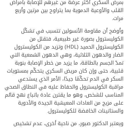
بمرض السكري أكثر عرضة من غيرهم للإصابة بأمراض
القلب والأوعية الدموية بما يتراوح بين مرتين وأربع
مرات.
وأوضح أن مقاومة الأنسولين تتسبب في تشكّل
الكوليسترول بصورة غير طبيعية، فتقلل من
الكوليسترول الحميد (HDL) وتزيد من الكوليسترول
الضار والدهون الثلاثية، وهي الدهون الشمعية التي
تمدّ الجسم بالطاقة، ما يزيد من خطر الإصابة بنوبة
قلبية، حتى وإن كان مريض السكري يتحكّم بمستويات
السكر في الدم تحكّمًا جيدًا، الأمر الذي يستدعي
مراقبة الكوليسترول والحفاظ عليه في النطاق الصحي
المناسب للشخص، وهو ما يقترن عادة باتباع نهج قائم
على مزيج من العادات المعيشية الجيدة والأدوية
والستاتينات الخافضة للكوليسترول.
ويعتبر الدكتور صبور، من ناحية أخرى، عدم تشخيص