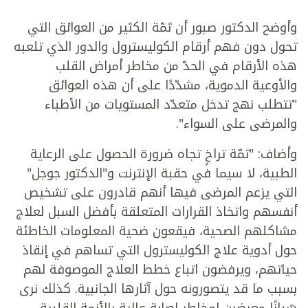
وأوضح الدكتور صبور أن ثمّة الكثير من العوائق التي
تحول دون فهم أرقام الكوليسترول والدور الذي تلعبه
هذه الأرقام في الحدّ من مخاطر أمراض القلب
والأوعية الدموية، مشدّدًا على أن هذه العوائق
"تتطلب نهج تدخل متعدّد المستويات من الأطباء
والمرضى على السواء".
وأضاف: "ثمّة تراخٍ تجاه ضرورة الحصول على الرعاية
الطبية، لا سيما في حقبة الإنترنت و"الدكتور جوجل"
التي يزعم المرضى فيها أنهم قادرون على تشخيص
أنفسهم واتخاذ القرارات المتعلقة بأفضل السبل لعلاج
مشاكلهم الصحية، فيقعون ضحية المعلومات الخاطئة
حول أدوية علاج الكوليسترول التي تساهم في إنقاذ
حياتهم، ويرفضون اتباع خطط العلاج الموصوفة لهم
بسبب ما قد يتصورونه حول آثارها الجانبية. كذلك نرى