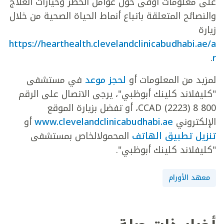
على معلومات أوفى حول عوامل الخطر وخيارات العلاج
والنصائح المتعلقة باتباع أنماط الحياة الصحية من خلال
زيارة
https://hearthealth.clevelandclinicabudhabi.ae/a
.
r
لمزيد من المعلومات أو
لحجز موعد
في مستشفى
"كليفلاند كلينك أبوظبي"، يرجى الاتصال على الرقم
800 8 CCAD (2223)، أو تفضل بزيارة الموقع
الإلكتروني
www.clevelandclinicabudhabi.ae
أو
تنزيل تطبيق الهاتف
المحمولالخاص بمستشفى
"كليفلاند كلينك أبوظبي".
معهد الأورام