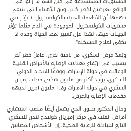
المستويات المستهدفة في حين أنهم ما زالوا في
الواقع معرضين لخطر كبير. ومن الأشياء التي ينبغي
فهمها أن الأطعمة الغنية بالكوليسترول لا تؤثر في
مستويات الكوليسترول الموجودة في الدم مثلما تؤثر
الجينات فيها، لهذا فإن تغيير نمط الحياة وحده لا
يكفي لعلاج المشكلة".
ويُعدّ مرض السكري، من ناحية أخرى، عاملَ خطر آخر
يتسبب في ارتفاع معدلات الإصابة بالأمراض القلبية
الوعائية في دولة الإمارات. ووفقًا للاتحاد الدولي
للسكري، يوجد أكثر من مليون شخص مصاب بمرض
السكري في دولة الإمارات و1.2 مليون آخرين لديهم
مقدمات الإصابة بالمرض.
وقال الدكتور صبور، الذي يشغل أيضًا منصب استشاري
أمراض القلب في مركز إمبريال كوليدج لندن للسكري،
التابع لمبادلة للرعاية الصحية، إن الأشخاص المصابين