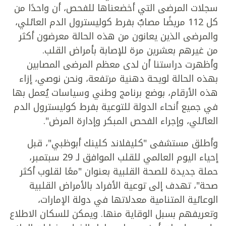
سجلات المرضى التي أخضعناها للفحص، أن واحدًا من
كل 112 مريضًا مصابٌ بفرط كوليسترول الدم العائلي،
والمرضى الذين يعانون من هذه الحالة معرضون أكثر
من غيرهم بعشرين مرة للإصابة بأمراض القلب.
وأظهرت دراستنا أن لدى معظم المرضى المصابين
بهذه الحالة لويحة دهنية مرتفعة، ونحن نوصي، إزاء
هذه الأرقام، بوضع برنامج وطني وسياسات يُعمل بها
في جميع أنحاء الدولة للتوعية بفرط كوليسترول الدم
العائلي، وإجراء الفحص المبكر وإدارة المرض".
وأطلق مستشفى "كليفلاند كلينك أبوظبي"، قبل
إحياء اليوم العالمي للقلب الموافق لـ 29 سبتمبر،
حملة جديدة للصحة القلبية بعنوان "معًا لقلوب أكثر
صحة"، تهدف إلى توعية الأفراد بالأمراض القلبية
الوعائية المتنامية معدلاتها في دولة الإمارات،
وتعريفهم بسبل الوقاية منها. ويمكن للسكان الاطلاع