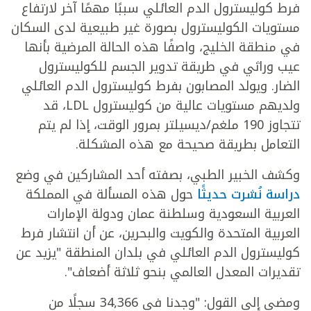
فرط كوليسترول الدم العائلي سببًا مهمًا آخر لارتفاع
مستويات الكوليسترول بصورة غير طبيعية لدى السكان
في منطقة الخليج، واصفًا هذه الحالة المرضية بأنها
عيب وراثي في طريقة تدوير الجسم للكوليسترول
الضار. ويولد المصابون بفرط كوليسترول الدم العائلي
ولديهم مستويات عالية من كوليسترول LDL، قد
تتجاوز 190 ملغم/ديسيلتر بمرور الوقت، إذا لم يتم
التعامل بطريقة صحيحة مع هذه المشكلة.
وكشف الخبير الطبي، بصفته أحد المشاركين في وضع
دراسة نُشرت حديثًا
حول هذه المسألة في المملكة
العربية السعودية وسلطنة عمان ودولة الإمارات
العربية المتحدة والكويت والبحرين، عن أن انتشار فرط
كوليسترول الدم العائلي في بلدان المنطقة "يزيد عن
تقديرات المعدل العالمي بنحو ثلاثة أضعاف".
ومضى إلى القول: "وجدنا في 34,366 سجلًا من