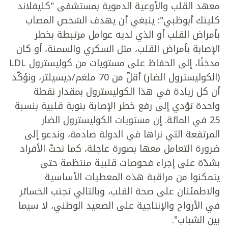
معهد القلب والأوعية الدموية بمستشفى "كليفلاند
كلينك أبوظبي": ينبغي أن يهدف الشخص المصاب
بأمراض القلب أو الذي لديه عوامل مرتبطة بخطر
الإصابة بأمراض القلب، مثل السكري والسمنة، أو كان
مدخنًا، إلى الحفاظ على مستويات من كوليسترول LDL
(الكوليسترول الضار) أقلّ من 70 ملغم/ديسيلتر، ونؤكّد
أن كل زيادة في هذا الكوليسترول بمقدار نقطة
واحدة تؤدي إلى رفع خطر الإصابة بنوبة قلبية بنسبة
25 في المائة. إن مستويات الكوليسترول الضار
المرتفعة التي نراها في الدولة صادمة، وندعو إلى
ضرورة التعامل معها بصورة عاجلة، كما نحثّ الأفراد
بشدّة على إجراء فحوصات قلبية منتظمة حتى
يتمكنوا من مراقبة هذه المعطيات الأساسية
والاطمئنان على صحة القلب، وبالتالي تجنب الخسائر
في الأرواح والإنتاجية على الصعيد الوطني، لا سيما
بين الشباب".