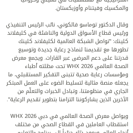
والمكسيك وفيتنام وأوزبكستان.
وقال الدكتور توماسو فالكوني، نائب الرئيس التنفيذي
ورئيس قطاع الأسواق الدولية والناشئة في كليفلاند
كلينك: "تواصل الشبكة العالمية لكليفلاند كلينك
تطورها مع تقديمنا لنماذج رعاية جديدة وتوسيع
قدرتنا على دعم المرضى عبر القارات. ويجمع معرض
الصحة العالمي WHX 2026 تحت مظلته أطباء
ومؤسسات رعاية صحية تتبنى التفكير المستقبلي، ما
يجعله منصة مثالية لتسليط الضوء على العمل المبتكر
الجاري في منظومتنا، وتبادل الخبرات والتعلّم من
الآخرين الذين يشاركوننا التزامنا بتطوير تقديم الرعاية".
ويواصل معرض الصحة العالمي في دبي WHX 2026
استقطاب العاملين في القطاع الصحي من مختلف
أنحاء العالم، ويعود ذلك جزئياً إلى برنامج «التعليم