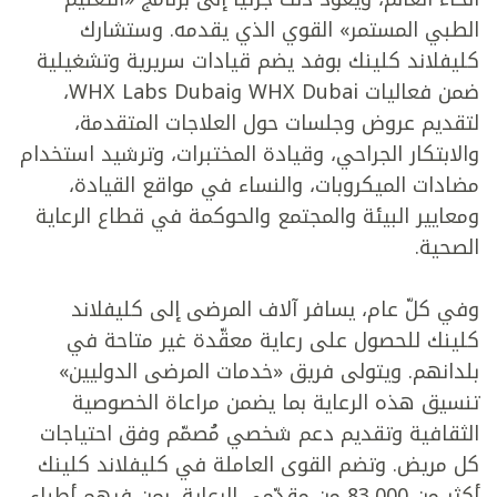
الطبي المستمر» القوي الذي يقدمه. وستشارك
كليفلاند كلينك بوفد يضم قيادات سريرية وتشغيلية
ضمن فعاليات WHX Dubai وWHX Labs Dubai،
لتقديم عروض وجلسات حول العلاجات المتقدمة،
والابتكار الجراحي، وقيادة المختبرات، وترشيد استخدام
مضادات الميكروبات، والنساء في مواقع القيادة،
ومعايير البيئة والمجتمع والحوكمة في قطاع الرعاية
الصحية.
وفي كلّ عام، يسافر آلاف المرضى إلى كليفلاند
كلينك للحصول على رعاية معقّدة غير متاحة في
بلدانهم. ويتولى فريق «خدمات المرضى الدوليين»
تنسيق هذه الرعاية بما يضمن مراعاة الخصوصية
الثقافية وتقديم دعم شخصي مُصمّم وفق احتياجات
كل مريض. وتضم القوى العاملة في كليفلاند كلينك
أكثر من 83,000 من مقدّمي الرعاية، بمن فيهم أطباء