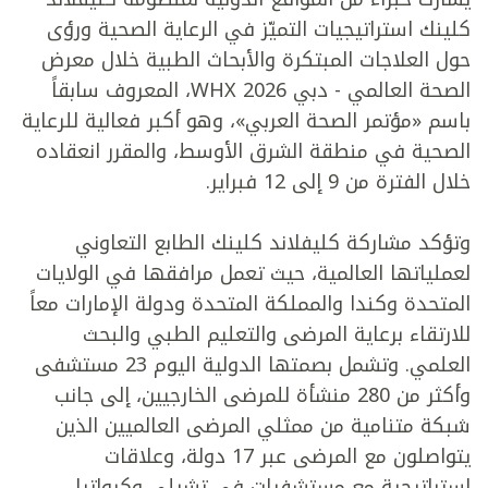
كلينك استراتيجيات التميّز في الرعاية الصحية ورؤى
حول العلاجات المبتكرة والأبحاث الطبية خلال معرض
الصحة العالمي - دبي WHX 2026، المعروف سابقاً
باسم «مؤتمر الصحة العربي»، وهو أكبر فعالية للرعاية
الصحية في منطقة الشرق الأوسط، والمقرر انعقاده
خلال الفترة من 9 إلى 12 فبراير.
وتؤكد مشاركة كليفلاند كلينك الطابع التعاوني
لعملياتها العالمية، حيث تعمل مرافقها في الولايات
المتحدة وكندا والمملكة المتحدة ودولة الإمارات معاً
للارتقاء برعاية المرضى والتعليم الطبي والبحث
العلمي. وتشمل بصمتها الدولية اليوم 23 مستشفى
وأكثر من 280 منشأة للمرضى الخارجيين، إلى جانب
شبكة متنامية من ممثلي المرضى العالميين الذين
يتواصلون مع المرضى عبر 17 دولة، وعلاقات
استراتيجية مع مستشفيات في تشيلي وكرواتيا