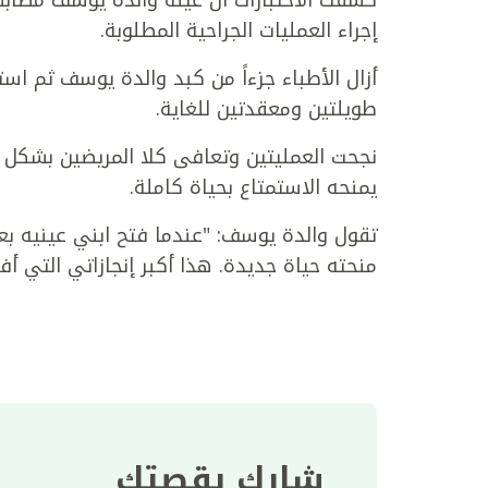
كشفت الاختبارات أن عينة والدة يوسف مطابقة
إجراء العمليات الجراحية المطلوبة.
أزال الأطباء جزءاً من كبد والدة يوسف ثم اس
طويلتين ومعقدتين للغاية.
نجحت العمليتين وتعافى كلا المريضين بشكل 
يمنحه الاستمتاع بحياة كاملة.
تقول والدة يوسف: "عندما فتح ابني عينيه بعد
منحته حياة جديدة. هذا أكبر إنجازاتي التي أفت
شارك بقصتك