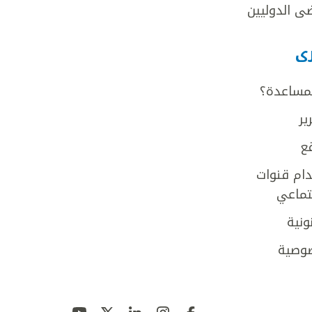
ى الدوليين
رى
لمساعدة؟
ير
ع
ام قنوات
جتماعي
ونية
وصية