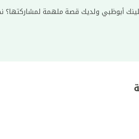
لينك أبوظبي ولديك قصة ملهمة لمشاركتها؟ نح