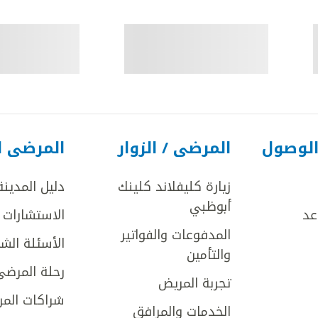
الوصول
المرضى / الزوار
المرضى ا
زيارة كليفلاند كلينك
دليل المدينة
أبوظبي
عد
الاستشارات ا
المدفوعات والفواتير
الأسئلة الش
والتأمين
رحلة المرضى
تجربة المريض
شراكات المر
الخدمات والمرافق